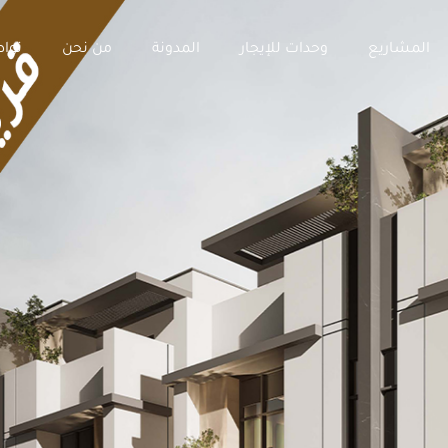
المشاريع
وحدات للإيجار
المدونة
من نحن
توا