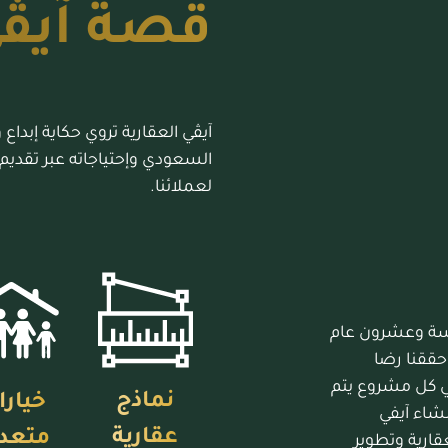
قصة آيڤ
آيڤي العقارية تروي حكاية إبدا
السعودي وإحتياجاته عبر تقديم
لعملائنا.
خمسة وعشرون عام
 حققنا رضا
في كل مشروع يتم
نماذج
خيارا
نشاء آيفي
عقارية
متعد
قارية وتطوير