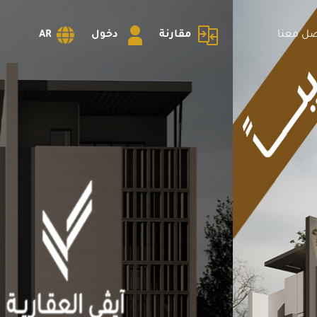
صل معنا
مقارنة
دخول
AR